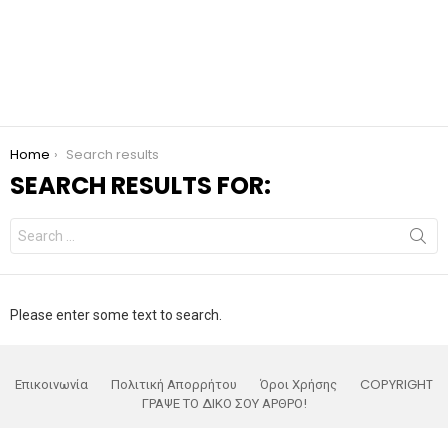
You are here:
Home
Search results
SEARCH RESULTS FOR:
Search
for:
Please enter some text to search.
Επικοινωνία
Πολιτική Απορρήτου
Όροι Χρήσης
COPYRIGHT
ΓΡΑΨΕ ΤΟ ΔΙΚΟ ΣΟΥ ΑΡΘΡΟ!