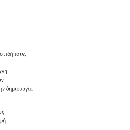
οτιδήποτε,
χνη
υν
ην δημιουργία
ως
ιψή