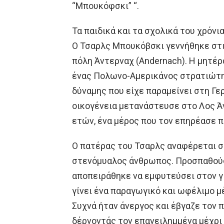
“Μπουκόφσκι” “.
Τα παιδικά και τα σχολικά του χρόνι
Ο Τσαρλς Μπουκόβσκι γεννήθηκε στι
πόλη Άντερναχ (Andernach). H μητέρ
ένας Πολωνο-Αμερικάνος στρατιώτης
δύναμης που είχε παραμείνει στη Γε
οικογένεια μετανάστευσε στο Λος Ά
ετών, ένα μέρος που τον επηρέασε π
O πατέρας του Τσαρλς αναφέρεται συ
στενόμυαλος άνθρωπος. Προσπαθούσε
αποπειράθηκε να εμφυτεύσει στον γιο
γίνει ένα παραγωγικό και ωφέλιμο μ
Συχνά ήταν άνεργος και έβγαζε τον 
δέρνοντάς τον επανειλημμένα μέχρι 