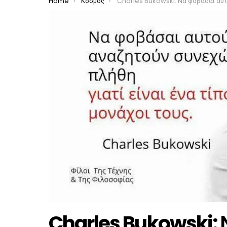
You are here:
Home
Κόσμος
Charles Bukowski: Να φοβάσαι αυτούς που αναζητούν συνεχώς τα πλήθη γιατί είναι ένα τίποτα μονάχο
Charles Bukowski: Ν