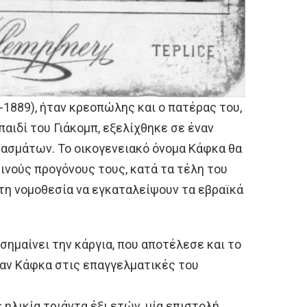
-1889), ήταν κρεοπώλης και ο πατέρας του,
αιδί του Γιάκομπ, εξελίχθηκε σε έναν
ασμάτων. Το οικογενειακό όνομα Κάφκα θα
ινούς προγόνους τους, κατά τα τέλη του
τη νομοθεσία να εγκαταλείψουν τα εβραϊκά
 σημαίνει την κάργια, που αποτέλεσε και το
αν Κάφκα στις επαγγελματικές του
 ηλικία τριάντα έξι ετών, μία επιστολή