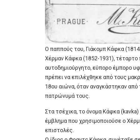
Ο παππούς του, Γιάκομπ Κάφκα (1814
Χέρμαν Κάφκα (1852-1931), τέταρτο π
αυτοδημιούργητο, εύπορο έμπορο υφ
πρέπει να επιλέχθηκε από τους μακρ
18ου αιώνα, όταν αναγκάστηκαν από 
πατρώνυμά τους.
Στα τσέχικα, το όνομα Κάφκα (kavka)
έμβλημα που χρησιμοποιούσε ο Χέρμ
επιστολές.
Ο ίδιος ο Φραντς Κάφκα, συνέταξε σε