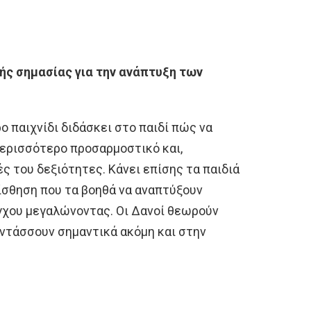
κής σημασίας για την ανάπτυξη των
ο παιχνίδι διδάσκει στο παιδί πώς να
 περισσότερο προσαρμοστικό και,
ς του δεξιότητες. Κάνει επίσης τα παιδιά
αίσθηση που τα βοηθά να αναπτύξουν
γχου μεγαλώνοντας. Οι Δανοί θεωρούν
 εντάσσουν σημαντικά ακόμη και στην