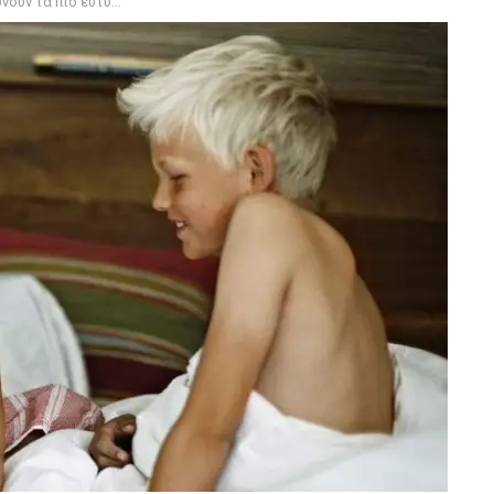
υτυχισμένα παιδιά στον κόσμο