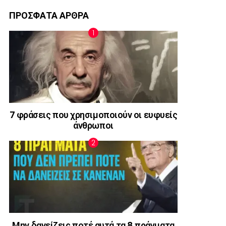
ΠΡΟΣΦΑΤΑ ΑΡΘΡΑ
7 φράσεις που χρησιμοποιούν οι ευφυείς
άνθρωποι
Μην δανείζεις ποτέ αυτά τα 8 πράγματα