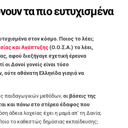
ώνουν τα πιο ευτυχισμένα
υτυχισμένα στον κόσμο. Ποιος το λέει;
σίας και Ανάπτυξης
(Ο.Ο.Σ.Α.) το λέει,
ας, αφού διεξήγαγε σχετική έρευνα
τί οι Δανοί γονείς είναι τόσο
, ούτε αθάνατη Ελληνίδα γιαγιά να
τως παιδαγωγικών μεθόδων,
οι βάσεις της
ται και πάνω στο στέρεο έδαφος που
ση άδεια λοχείας έχει η μαμά απ’ τη Δανία;
 Ποιο το καθεστώς δημόσιας εκπαίδευσης;