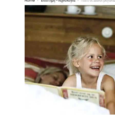
You are here:
Home
Επιστήμη -Τεχνολογία
Γιατί οι Δανοί μεγαλώνουν τα πιο ε