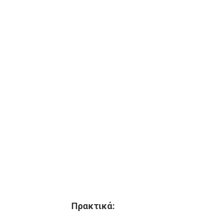
Πρακτικά: