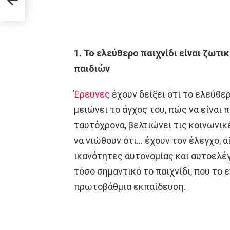
1. Το ελεύθερο παιχνίδι είναι ζωτι
παιδιών
Έρευνες
έχουν δείξει ότι το ελεύθερ
μειώνει το άγχος του, πώς να είναι
ταυτόχρονα, βελτιώνει τις κοινωνικέ
να νιώθουν ότι… έχουν τον έλεγχο, 
ικανότητες αυτονομίας και αυτοελέ
τόσο σημαντικό το παιχνίδι, που το
πρωτοβάθμια εκπαίδευση.