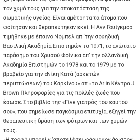
τον χυμό τους για την αποκατάσταση της
σωματικής υγείας. Είναι αμέτρητα τα άτομα που
φοίτησαν και θεραπεύτηκαν εκεί. Η Ανν Γουίγκμορ
τιμήθηκε με έπαινο Νόμπελ απ ‘την σουηδική
Βασιλική Ακαδημία Επιστημών το 1971, το ανώτατο
παράσημο του Χρυσού Φοίνικα απ’ την ολλανδική
Ακαδημία Επιστημών το 1978 και το 1979 με το
βραβείο για την «Νίκη Κατά (αρκετών
περιπτώσεων) του Καρκίνου» απ «το Arlin Κέντρο J.
Brown Πληροφορίες για τις πολλές ζωές που
έσωσε. Στο βιβλίο της «Γίνε γιατρός του εαυτού
σου», που σημείωσε παγκόσμια επιτυχία, εξηγεί την
θεραπευτική δράση των φύτρων και των χυμών
τους.
«Η τροφή μπορεί ν ‘αποτελέσει φάρμακον άριστον,