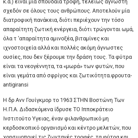
κ.α.) είναι μία σπουδαία τροφή, τελείως άγνωστη
σχεδόν σε όλους τους ανθρώπους. Αποτελούν μία
διατροφική πανάκεια, διότι περιέχουν την τόσο
απαραίτητη ζωτική ενέργεια, διότι τρώγονται ωμά,
όλα τ ‘απαραίτητα αμινοξέα, βιταμίνες και
ιχνοστοιχεία αλλά και πολλές ακόμη άγνωστες
ουσίες, που δεν ξέρουμε την δράση τους. Τα φύτρα
είναι τα νεογέννητα, τα «μωρά» των φυτών, που
είναι γεμάτα από σφρίγος και ζωτικότητα.φρουτα-
antigiransi
Η δρ Ανν Γουίγκμορ το 1963 ΣΤΗΝ Βοστώνη Των
Η.Π.Α. Διδασκόμενα ίδρυσε ΤΟ Ιπποκράτειο
Ινστιτούτο Υγειας, έναν φιλανθρωπικό μη
κερδοσκοπικό οργανισμό και κέντρο μελετών, που
χρησιμοποιεί τις ζωντανές τροφές, τα φύτρα και