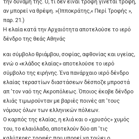
την δύναμή της. Ό, τι δεν είναι τροφή γίνεται τροφή,
αν μπορεί να θρέψη. »(Ιπποκράτης,« Περί Τροφής »,
παρ. 21.)
Η ελαία κατά την Αρχαιότητα αποτελούσε το ιερό
δένδρο της θεάς Αθηνάς
και σύμβολο θριάμβου, σοφίας, αφθονίας και υγείας,
ενώ ο «κλάδος ελαίας» αποτελούσε το ιερό
σύμβολο της ειρήνης. Ένα πανάρχαιο ιερό δένδρο
ελαίας τεραστίων διαστάσεων δέσποζε μπροστά
απ ‘τον ναό της Ακροπόλεως. Όποιος έκοβε δένδρο
ελιάς τιμωρούνταν με βαριές ποινές απ ‘τους
νόμους όλων των ελληνικών πόλεων.
Ο καρπός της ελαίας, η ελιά και ο «χρυσός» χυμός
του, το ελαιόλαδο, αποτελούν δύο απ ‘τις
καλύτερες τροφές που μπορεί να τρώει ο