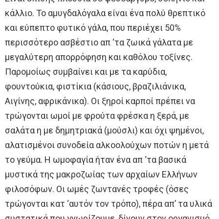
κάλλιο. Το αμυγδαλόγαλα είναι ένα πολύ θρεπτικό
και εύπεπτο φυτικό γάλα, που περιέχει 50%
περισσότερο ασβέστιο απ ‘τα ζωικά γάλατα με
μεγαλύτερη απορρόφηση και καθόλου τοξίνες.
Παρομοίως συμβαίνει και με τα καρύδια,
φουντούκια, φιστίκια (κάσιους, βραζιλιάνικα,
Αιγίνης, αφρικάνικα). Οι ξηροί καρποί πρέπει να
τρώγονται ωμοί με φρούτα φρέσκα η ξερά, με
σαλάτα η με δημητριακά (μούσλι) και όχι ψημένοι,
αλατισμένοι συνοδεία αλκοολούχων ποτών η μετά
το γεύμα. Η ωμοφαγία ήταν ένα απ ‘τα βασικά
μυστικά της μακροζωίας των αρχαίων Ελλήνων
φιλοσόφων. Οι ωμές ζωντανές τροφές (όσες
τρώγονται κατ ‘αυτόν τον τρόπο), πέρα απ’ τα υλικά
συστατικά που γνωρίζουμε, δίνουν στον οργανισμό