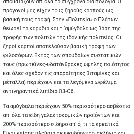
απουσιάζουν απ’ όλα τα σύγχρονα διαιτολόγια. Οι
πρόγονοί μας είχαν τους ξηρούς καρπούς ως
βασική τους τροφή. Στην «Πολιτεία» ο Πλάτων
θεωρεί τα καρύδια και τ ‘αμύγδαλα ως βάση της
τροφής των πολιτών της ιδανικής πολιτείας. Οι
ξηροί καρποί αποτελούσαν βασική τροφή των
φιλοσόφων. Εκτός των σπουδαίων συστατικών
τους (πρωτεΐνες-υδατάνθρακες υψηλής ποιότητος
και όλες σχεδόν τις απαραίτητες βιταμίνες και
μέταλλα) περιέχουν και τα λεγόμενα ωφέλιμα
αντιγηραντικά λιπίδια Ω3-Ω6.
Τα αμύγδαλα περιέχουν 50% περισσότερο ασβέστιο
απ ‘όλα τα είδη γαλακτοκομικών προϊόντων και
200% περισσότερο σίδηρο απ’ ό, τι τα κρεατικά.
Είναι επίσης πλούσια σε ψευδάργυρο, σελήνιο και