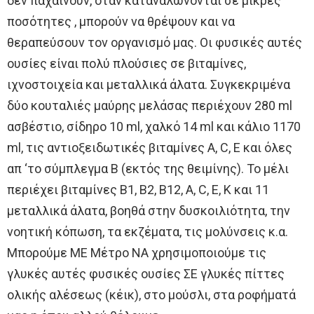
δεν παχαίνουν, όταν καταναλώνονται σε μικρές
ποσότητες , μπορούν να θρέψουν και να
θεραπεύσουν τον οργανισμό μας. Οι φυσικές αυτές
ουσίες είναι πολύ πλούσιες σε βιταμίνες,
ιχνοστοιχεία και μεταλλικά άλατα. Συγκεκριμένα
δύο κουταλιές μαύρης μελάσας περιέχουν 280 ml ​​
ασβέστιο, σίδηρο 10 ml, χαλκό 14 ml και κάλιο 1170
ml, τις αντιοξειδωτικές βιταμίνες A, C, Ε και όλες
απ ‘το σύμπλεγμα Β (εκτός της θειμίνης). Το μέλι
περιέχει βιταμίνες Β1, Β2, Β12, Α, C, Ε, Κ και 11
μεταλλικά άλατα, βοηθά στην δυσκοιλιότητα, την
νοητική κόπωση, τα εκζέματα, τις μολύνσεις κ.α.
Μπορούμε ΜΕ Μέτρο ΝΑ χρησιμοποιούμε τις
γλυκές αυτές φυσικές ουσίες ΣΕ γλυκές πίττες
ολικής αλέσεως (κέικ), στο μούσλι, στα ροφήματά