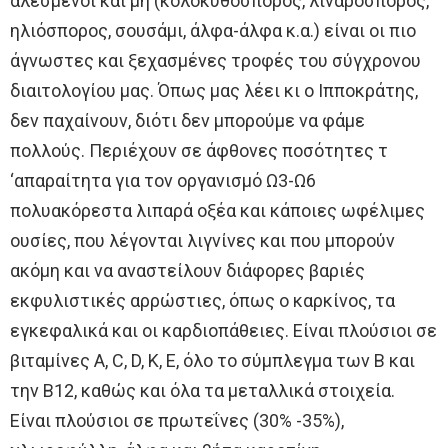
αλεσμένοι και μη (κολοκυθόσπορος, λιναρόσπορος,
ηλιόσπορος, σουσάμι, άλφα-άλφα κ.α.) είναι οι πιο
άγνωστες και ξεχασμένες τροφές του σύγχρονου
διαιτολογίου μας. Όπως μας λέει κι ο Ιπποκράτης,
δεν παχαίνουν, διότι δεν μπορούμε να φάμε
πολλούς. Περιέχουν σε άφθονες ποσότητες τ
‘απαραίτητα για τον οργανισμό Ω3-Ω6
πολυακόρεστα λιπαρά οξέα και κάποιες ωφέλιμες
ουσίες, που λέγονται λιγνίνες και που μπορούν
ακόμη και να αναστείλουν διάφορες βαριές
εκφυλιστικές αρρώστιες, όπως ο καρκίνος, τα
εγκεφαλικά και οι καρδιοπάθειες. Είναι πλούσιοι σε
βιταμίνες A, C, D, K, E, όλο το σύμπλεγμα των Β και
την Β12, καθώς και όλα τα μεταλλικά στοιχεία.
Είναι πλούσιοι σε πρωτεΐνες (30% -35%),