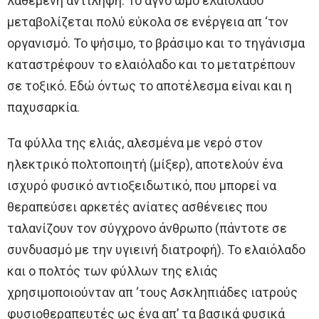
λαθεμένη αντίληψη. Το αγνό ωμό ελαιόλαδο
μεταβολίζεται πολύ εύκολα σε ενέργεια απ ‘τον
οργανισμό. Το ψήσιμο, το βράσιμο και το τηγάνισμα
καταστρέφουν το ελαιόλαδο και το μετατρέπουν
σε τοξικό. Εδώ όντως το αποτέλεσμα είναι και η
παχυσαρκία.
Τα φύλλα της ελιάς, αλεσμένα με νερό στον
ηλεκτρικό πολτοποιητή (μίξερ), αποτελούν ένα
ισχυρό φυσικό αντιοξειδωτικό, που μπορεί να
θεραπεύσει αρκετές ανίατες ασθένειες που
ταλανίζουν τον σύγχρονο άνθρωπο (πάντοτε σε
συνδυασμό με την υγιεινή διατροφή). Το ελαιόλαδο
και ο πολτός των φύλλων της ελιάς
χρησιμοποιούνταν απ ‘τους Ασκληπιάδες ιατρούς
φυσιοθεραπευτές ως ένα απ’ τα βασικά φυσικά