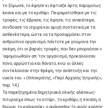
το ζύμωσε, το έψησε κι έφτιαξε άρτο, παρομοίως
έκανε και με το κριθάρι. Πειραματίσθηκε με τις
τροφές, τις έβρασε, τις έψησε, τις ανακάτεψε,
συνδύασε τα ισχυρά και αμιγή συστατικά με τα
ασθενέστερα, ώστε να τα προσαρμόσει στον
ανθρώπινο οργανισμό, πάντοτε με γνώμονα την
σκέψη, ότι οι βαριές τροφές, που δεν μπορούσαν ν
‘αφομοιωθούν απ ‘τον οργανισμό, προκαλούσαν
πόνο, αρρώστια και θάνατο, ενώ οι άλλες
συντελούσαν στην θρέψη, την ανάπτυξη και την
υγεία του. » (Ιπποκράτης, «Περί Αρχαίης Ιητρικής»,
παρ. 14.)
Τα παρεξηγημένα δημητριακά ολικής αλέσεως-
πιτυρούχα όπως το σιτάρι , το κριθάρι, η σίκαλη, η
βρώμη, το καλαμπόκι, ο αμάρανθος (ο ιερός καρπός