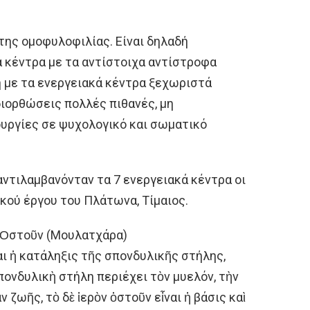
ς της ομοφυλοφιλίας. Είναι δηλαδή
 κέντρα με τα αντίστοιχα αντίστροφα
 με τα ενεργειακά κέντρα ξεχωριστά
διορθώσεις πολλές πιθανές, μη
ουργίες σε ψυχολογικό και σωματικό
ντιλαμβανόνταν τα 7 ενεργειακά κέντρα οι
κού έργου του Πλάτωνα, Τίμαιος.
 Ὀστοῦν (Μουλατχάρα)
ναι ἡ κατάληξις τῆς σπονδυλικῆς στήλης,
πονδυλικὴ στήλη περιέχει τὸν μυελόν, τὴν
 ζωῆς, τὸ δὲ ἱερὸν ὀστοῦν εἶναι ἡ βάσις καὶ