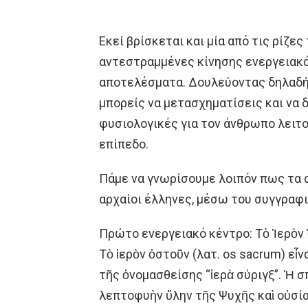
Εκεί βρίσκεται και μία από τις ρίζε
αντεστραμμένες κίνησης ενεργειακά
αποτελέσματα. Δουλεύοντας δηλαδή
μπορείς να μετασχηματίσεις και να 
φυσιολογικές για τον άνθρωπο λειτ
επίπεδο.
Πάμε να γνωρίσουμε λοιπόν πως τα α
αρχαίοι έλληνες, μέσω του συγγραφι
Πρώτο ενεργειακό κέντρο: Τὸ Ἱερὸν
Τὸ ἱερὸν ὀστοῦν (λατ. os sacrum) εἶ
τῆς ὀνομασθείσης “ἱερὰ σύριγξ”. Ἡ σ
λεπτοφυὴν ὕλην τῆς Ψυχῆς καὶ οὐσίαν