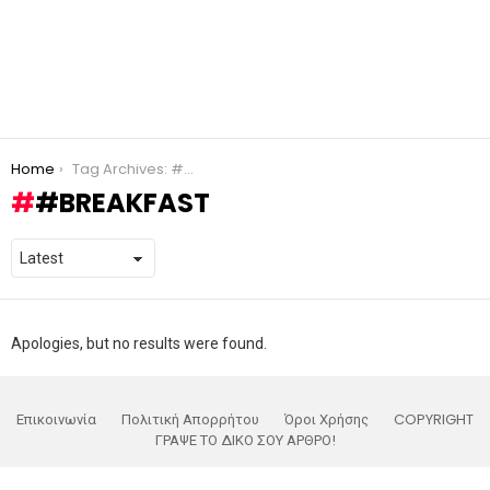
You are here:
Home
Tag Archives: #breakfast
#BREAKFAST
Apologies, but no results were found.
Επικοινωνία
Πολιτική Απορρήτου
Όροι Χρήσης
COPYRIGHT
ΓΡΑΨΕ ΤΟ ΔΙΚΟ ΣΟΥ ΑΡΘΡΟ!