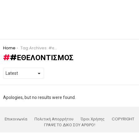
You are here:
Home
Tag Archives: #εθελοντισμός
#ΕΘΕΛΟΝΤΙΣΜΌΣ
Apologies, but no results were found.
Επικοινωνία
Πολιτική Απορρήτου
Όροι Χρήσης
COPYRIGHT
ΓΡΑΨΕ ΤΟ ΔΙΚΟ ΣΟΥ ΑΡΘΡΟ!