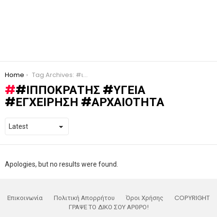
You are here:
Home
Tag Archives: #ιπποκράτης #υγεία #εγχείρηση #αρχαιότητα
#ΙΠΠΟΚΡΆΤΗΣ #ΥΓΕΊΑ
#ΕΓΧΕΊΡΗΣΗ #ΑΡΧΑΙΌΤΗΤΑ
Apologies, but no results were found.
Επικοινωνία
Πολιτική Απορρήτου
Όροι Χρήσης
COPYRIGHT
ΓΡΑΨΕ ΤΟ ΔΙΚΟ ΣΟΥ ΑΡΘΡΟ!