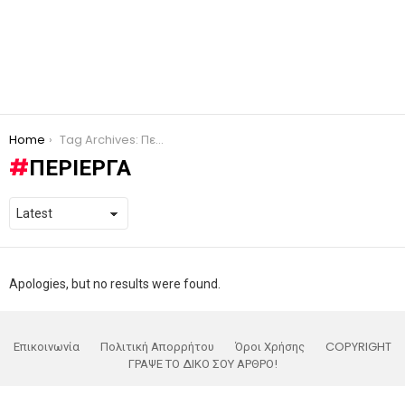
You are here:
Home
Tag Archives: Περίεργα
ΠΕΡΊΕΡΓΑ
Apologies, but no results were found.
Επικοινωνία
Πολιτική Απορρήτου
Όροι Χρήσης
COPYRIGHT
ΓΡΑΨΕ ΤΟ ΔΙΚΟ ΣΟΥ ΑΡΘΡΟ!