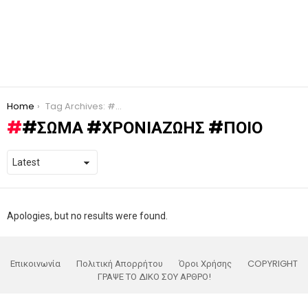
You are here:
Home
Tag Archives: #σώμα #χρόνιαζωής #ποιο
#ΣΏΜΑ #ΧΡΌΝΙΑΖΩΉΣ #ΠΟΙΟ
Apologies, but no results were found.
Επικοινωνία
Πολιτική Απορρήτου
Όροι Χρήσης
COPYRIGHT
ΓΡΑΨΕ ΤΟ ΔΙΚΟ ΣΟΥ ΑΡΘΡΟ!