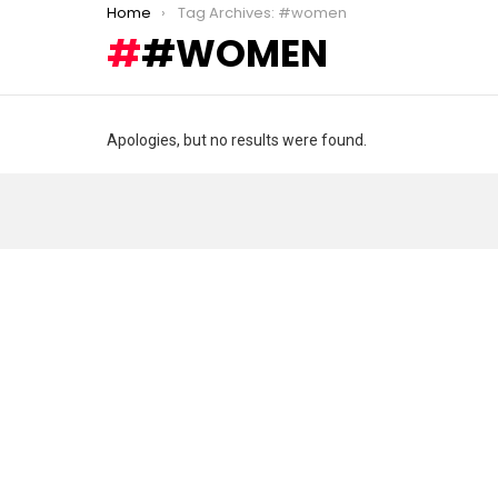
You are here:
Home
Tag Archives: #women
#WOMEN
Apologies, but no results were found.