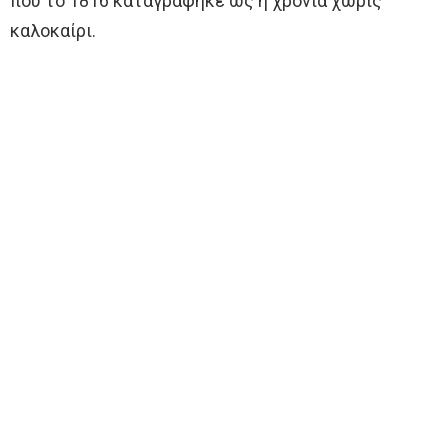
που το 1816 καταγράφηκε ως η χρονιά χωρίς
καλοκαίρι.