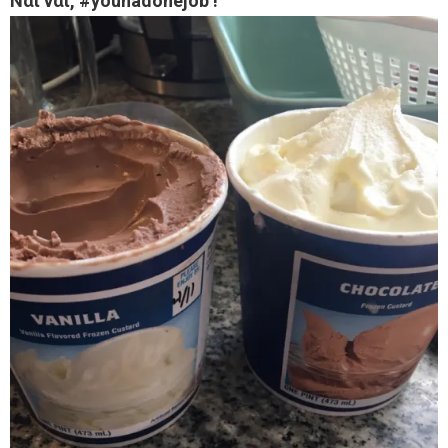
Ναι ναι, #youhadonejob !