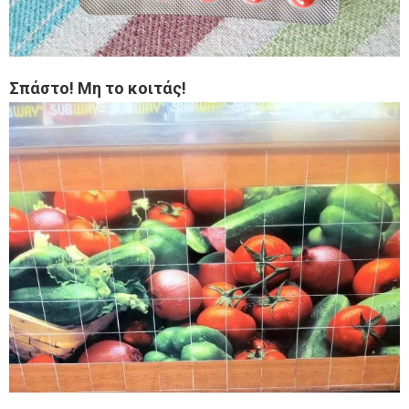
Σπάστο! Μη το κοιτάς!