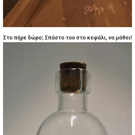
Στο πήρε δώρο; Σπάστο του στο κεφάλι, να μάθει!