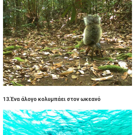
13.Ένα άλογο κολυμπάει στον ωκεανό