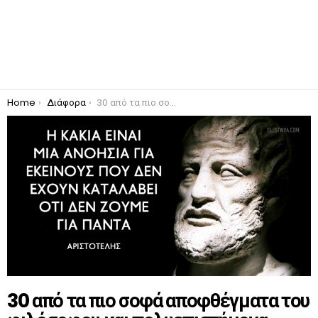
You are here:
Home
Διάφορα
30 από τα πιο σοφά αποφθέγματα του φιλόσοφου και πολυεπιστήμονα Αριστοτέλη.
30 από τα πιο σοφά αποφθέγματα του