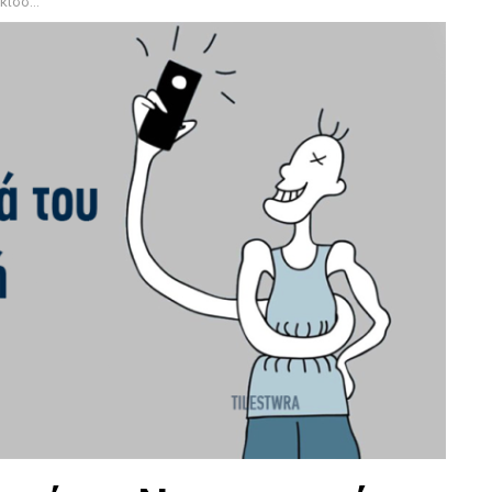
σιστή