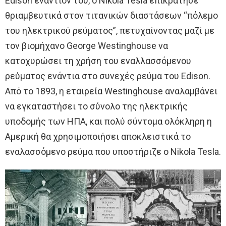
Edison εναντίον του, ο Nikola Tesla επικράτησε
θριαμβευτικά στον τιτανικών διαστάσεων “πόλεμο
του ηλεκτρικού ρεύματος”, πετυχαίνοντας μαζί με
τον βιομήχανο George Westinghouse να
κατοχυρώσει τη χρήση του εναλλασσόμενου
ρεύματος ενάντια στο συνεχές ρεύμα του Edison.
Από το 1893, η εταιρεία Westinghouse αναλαμβάνει
να εγκαταστήσει το σύνολο της ηλεκτρικής
υποδομής των ΗΠΑ, και πολύ σύντομα ολόκληρη η
Αμερική θα χρησιμοποιήσει αποκλειστικά το
εναλασσόμενο ρεύμα που υποστήριζε ο Nikola Tesla.