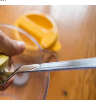
άθε Πρωί