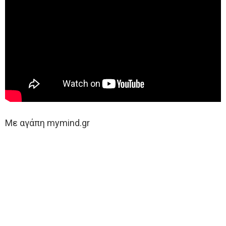
Με αγάπη mymind.gr