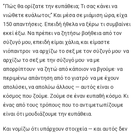
”Πώς θα ορίζατε την ευπάθεια; Τι σας κάνει να
νιώθετε ευάλωτοι;” Και μέσα σε μιάμιση ώρα, είχα
150 απαντήσεις. Επειδή ήθελα να ξέρω τι συμβαίνει
εκεί έξω. Να πρέπει να ζητήσω βοήθεια από τον
σύζυγό μου, επειδή είμαι χάλια, και είμαστε
νιόπαντροι· να αρχίζω το σεξ με τον σύζυγό μου· να
αρχίζω το σεξ με την σύζυγό μου· να με
απορρίπτουν· να ζητώ από κάποιον να βγούμε· να
περιμένω απάντηση από το γιατρό· να με έχουν
απολύσει, να απολύω άλλους — αυτός είναι ο
κόσμος που ζούμε. Ζούμε σε έναν ευπαθή κόσμο. Κι
ένας από τους τρόπους που το αντιμετωπίζουμε
είναι ότι μουδιάζουμε την ευπάθεια.
Και νομίζω ότι υπάρχουν στοιχεία — και αυτός δεν