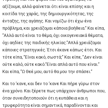
αξίζουμε, αλλά φαίνεται ότι είναι επίσης και η
κοιτίδα της χαράς, της δημιουργικότητας, της
ένταξης, της αγάπης. Και νομίζω ότι έχω ένα
πρόβλημα, και χρειάζομαι κάποια βοήθεια.” Και είπα,
”Αλλά αυτό είναι το θέμα, όχι οικογενειακά θέματα,
όχι αηδίες της παιδικής ηλικίας.”Απλά χρειάζομαι
κάποιες στρατηγικές. Έτσι έκανε κάπως έτσι. Και
τότε είπα, ”Είναι κακό, σωστά;” Και είπε, ”Δεν είναι
ούτε καλό, ούτε κακό.”Είναι απλά αυτό που είναι.”
Και είπα, ”Ω Θεέ μου, αυτό θα μου την σπάσει.”
Και το ‘κανε, και δεν το ‘κανε Και πήρε γύρω στον
ένα χρόνο. Και ξέρετε πως υπάρχουν άνθρωποι που,
όταν συνειδητοποιούν ότι η ευπάθεια και η
τρυφερότητα είναι σημαντικά, παραδίνονται και