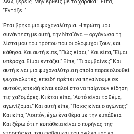
λέω, ξέρεις. Μην έρθεις με το χάρακα.”‘ Είπα,
”Εντάξει.”
Έτσι βρήκα μια ψυχαναλύτρια. Η πρώτη μου
συνάντηση με αυτή, την Νταϊάνα — οργάνωσα τη
λίστα μου του τρόπου που οι ολόψυχοι ζουν, και
κάθησα. Και αυτή είπε, ”Πώς είσαι;” Και είπα, ”Είμαι
υπέροχα. Είμαι εντάξει.” Είπε, ”Τι συμβαίνει;” Και
αυτή είναι μια ψυχαναλύτρια η οποία παρακολουθεί
ψυχαναλυτές, επειδή πρέπει να πηγαίνουμε σε
αυτούς, επειδή είναι καλοί στο να παίρνουν είδηση
τις χαζομάρες. Κι έτσι είπα, ”Αυτό είναι το θέμα,
αγωνίζομαι.” Και αυτή είπε, ”Ποιος είναι ο αγώνας;”
Και είπα, ”Λοιπόν, έχω ένα θέμα με την ευπάθεια.
Και ξέρω ότι η ευπάθεια είναι ο πυρήνας της
ντροπής και του φόβου και του αγώνα μας να