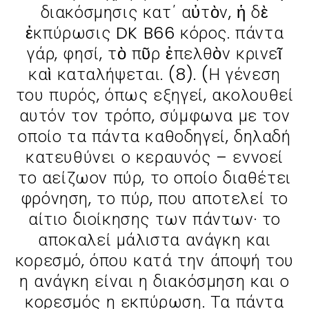
διακόσμησις κατ΄ αὐτὸν, ἡ δὲ
ἐκπύρωσις DK B66 κόρος. πάντα
γάρ, φησί, τὸ πῦρ ἐπελθὸν κρινεῖ
καὶ καταλήψεται. (8). (Η γένεση
του πυρός, όπως εξηγεί, ακολουθεί
αυτόν τον τρόπο, σύμφωνα με τον
οποίο τα πάντα καθοδηγεί, δηλαδή
κατευθύνει ο κεραυνός – εννοεί
το αείζωον πύρ, το οποίο διαθέτει
φρόνηση, το πύρ, που αποτελεί το
αίτιο διοίκησης των πάντων· το
αποκαλεί μάλιστα ανάγκη και
κορεσμό, όπου κατά την άποψή του
η ανάγκη είναι η διακόσμηση και ο
κορεσμός η εκπύρωση. Τα πάντα