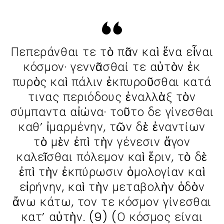
Πεπεράνθαι τε τὸ πᾶν καὶ ἕνα εἶναι
κόσμον· γεννᾶσθαί τε αὐτὸν ἐκ
πυρὸς καὶ πάλιν ἐκπυροῦσθαι κατά
τινας περιόδους ἐναλλὰξ τὸν
σύμπαντα αἰώνα· τοῦτο δε γίνεσθαι
καθ’ ἰμαρμένην, τῶν δὲ ἐναντίων
τὸ μὲν ἐπὶ τὴν γένεσιν ἄγον
καλεῖσθαι πόλεμον καὶ ἕριν, τὸ δὲ
ἐπὶ τὴν ἐκπύρωσιν ὁμολογίαν καὶ
εἰρήνην, καὶ τὴν μεταβολὴν ὁδὸν
ἄνω κάτω, τον τε κόσμον γίνεσθαι
κατ’ αὐτὴν. (9) (Ο κόσμος είναι