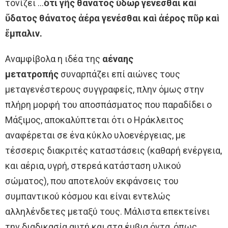
τονίζει …
ὅτι γῆς θάνατος ὕδωρ γενέσθαι καὶ
ὕδατος θάνατος ἀέρα γενέσθαι καὶ ἀέρος πῦρ καὶ
ἔμπαλιν.
Αναμφίβολα η ιδέα της
αέναης
μετατροπής
συναρπάζει επί αιώνες τους
μεταγενέστερους συγγραφείς, πλην όμως στην
πλήρη μορφή του αποσπάσματος που παραδίδει ο
Μάξιμος, αποκαλύπτεται ότι ο Ηράκλειτος
αναφέρεται σε ένα κύκλο υλοενέργειας, με
τέσσερις διακριτές καταστάσεις (καθαρή ενέργεια,
και αέρια, υγρή, στερεά κατάσταση υλικού
σώματος), που αποτελούν εκφάνσεις του
συμπαντικού κόσμου και είναι εντελώς
αλληλένδετες μεταξύ τους. Μάλιστα επεκτείνει
την διαδικασία αυτή και στα έμβια όντα, όπως