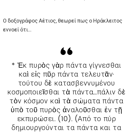
Ο δοξογράφος Αέτιος, θεωρεί πως ο Ηράκλειτος
εννοεί ότι…
* Ἐκ πυρὸς γὰρ πάντα γίγνεσθαι
καὶ εἰς πῦρ πάντα τελευτᾶν·
τούτου δὲ κατασβεννυμένου
κοσμοποιεῖσθαι τὰ πάντα…πάλιν δὲ
τὸν κόσμον καὶ τὰ σώματα πάντα
ὑπὸ τοῦ πυρὸς ἀναλοῦσθαι ἐν τῇ
εκπυρώσει. (10). (Από το πύρ
δημιουργούνται τα πάντα και τα