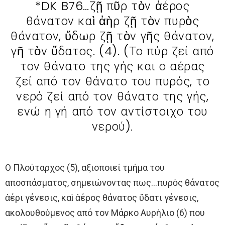
*DK B76…ζῇ πῦρ τὸν ἀέρος
θάνατον καὶ ἀὴρ ζῇ τὸν πυρὸς
θάνατον, ὕδωρ ζῇ τὸν γῆς θάνατον,
γῆ τὸν ὕδατος. (4). (Το πύρ ζεί από
τον θάνατο της γής και ο αέρας
ζεί από τον θάνατο του πυρός, το
νερό ζεί από τον θάνατο της γής,
ενώ η γή από τον αντίστοιχο του
νερού).
Ο Πλούταρχος (5), αξιοποιεί τμήμα του
αποσπάσματος, σημειώνοντας πως…πυρὸς θάνατος
ἀέρι γένεσις, καὶ ἀέρος θάνατος ὕδατι γένεσις,
ακολουθούμενος από τον Μάρκο Αυρήλιο (6) που