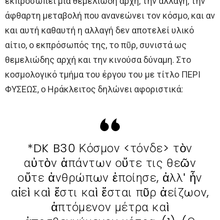
εκπροσωπεί μία θεμελιώδη αρχή, την αλλαγή, την
άφθαρτη μεταβολή που ανανεώνει τον κόσμο, και αν
και αυτή καθαυτή η αλλαγή δεν αποτελεί υλικό
αίτιο, ο εκπρόσωπός της, το πῦρ, συνιστά ως
θεμελιώδης αρχή και την κινούσα δύναμη. Στο
κοσμολογικό τμήμα του έργου του με τίτλο ΠΕΡΙ
ΦΥΣΕΩΣ, ο Ηράκλειτος δηλώνει αφοριστικά:
*DK B30 Κόσμον <τόνδε> τὸν
αὐτὸν ἁπάντων οὔτε τις θεῶν
οὔτε ἀνθρώπων ἐποίησε, ἀλλʹ ἦν
αἰεὶ καὶ ἔστι καὶ ἔσται πῦρ ἀείζωον,
ἁπτόμενον μέτρα καὶ