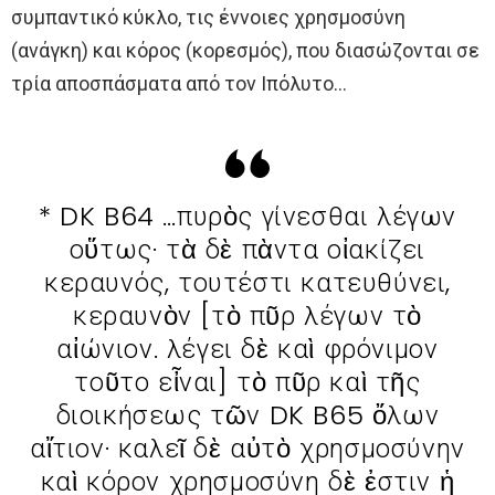
συμπαντικό κύκλο, τις έννοιες χρησμοσύνη
(ανάγκη) και κόρος (κορεσμός), που διασώζονται σε
τρία αποσπάσματα από τον Ιπόλυτο…
* DK B64 …πυρὸς γίνεσθαι λέγων
οὕτως· τὰ δὲ πὰντα οἰακίζει
κεραυνός, τουτέστι κατευθύνει,
κεραυνὸν [τὸ πῦρ λέγων τὸ
αἰώνιον. λέγει δὲ καὶ φρόνιμον
τοῦτο εἶναι] τὸ πῦρ καὶ τῆς
διοικήσεως τῶν DK B65 ὄλων
αἴτιον· καλεῖ δὲ αὐτὸ χρησμοσύνην
καὶ κόρον χρησμοσύνη δὲ ἐστιν ἡ