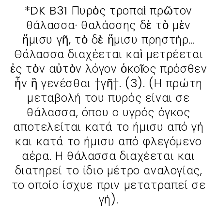
*DK B31 Πυρὸς τροπαὶ πρῶτον
θάλασσα· θαλάσσης δὲ τὸ μὲν
ἥμισυ γῆ, τὸ δὲ ἥμισυ πρηστήρ…
Θάλασσα διαχέεται καὶ μετρέεται
ἐς τὸν αὐτὸν λόγον ὁκοῖος πρόσθεν
ἦν ἢ γενέσθαι †γῆ†. (3). (Η πρώτη
μεταβολή του πυρός είναι σε
θάλασσα, όπου ο υγρός όγκος
αποτελείται κατά το ήμισυ από γή
και κατά το ήμισυ από φλεγόμενο
αέρα. Η θάλασσα διαχέεται και
διατηρεί το ίδιο μέτρο αναλογίας,
το οποίο ίσχυε πριν μετατραπεί σε
γή).