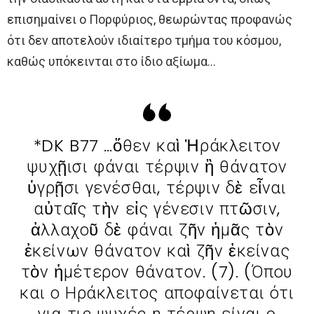
επισημαίνει ο Πορφύριος, θεωρώντας προφανώς
ότι δεν αποτελούν ιδιαίτερο τμήμα του κόσμου,
καθώς υπόκεινται στο ίδιο αξίωμα…
*DK B77 …ὅθεν καὶ Ἡράκλειτον
ψυχῇισι φάναι τέρψιν ἢ θάνατον
ὑγρῇσι γενέσθαι, τέρψιν δὲ εἶναι
αὐταῖς τὴν εἰς γένεσιν πτῶσιν,
ἀλλαχοῦ δὲ φάναι ζῆν ἡμᾶς τὸν
ἐκείνων θάνατον καὶ ζῆν ἐκείνας
τὸν ἡμέτερον θάνατον. (7). (Όπου
και ο Ηράκλειτος αποφαίνεται ότι
για τις ψυχές η τέρψη είναι ο