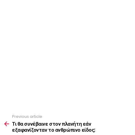
Previous article
See
more
Τι θα συνέβαινε στον πλανήτη εάν
εξαφανίζονταν το ανθρώπινο είδος;