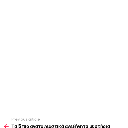
Previous article
See
more
Τα 5 πιο ανατριχιαστικά ανεξήγητα μυστήρια