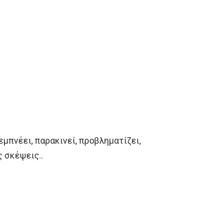
μπνέει, παρακινεί, προβληματίζει,
ς σκέψεις..