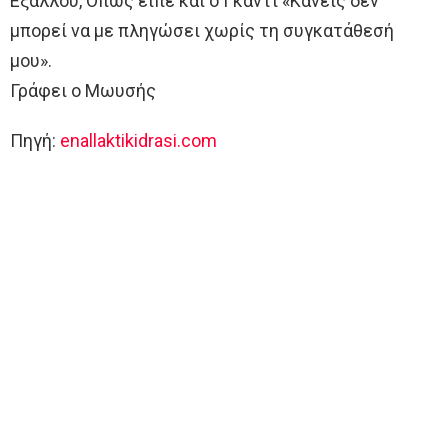
Εξάλλου, Όπως είπε και ο Γκάντι «Κανείς δεν
μπορεί να με πληγώσει χωρίς τη συγκατάθεσή
μου».
Γράφει ο Μωυσής
Πηγή:
enallaktikidrasi.com