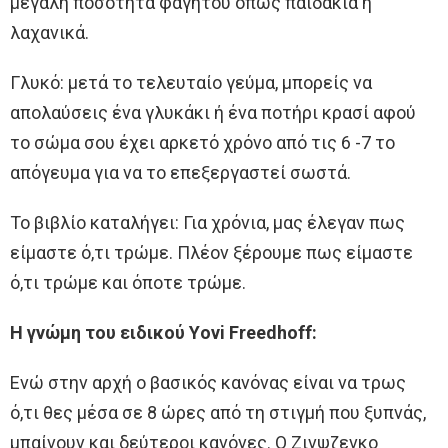
μεγάλη ποσότητα φαγητού όπως παϊδάκια ή
λαχανικά.
Γλυκό: μετά το τελευταίο γεύμα, μπορείς να
απολαύσεις ένα γλυκάκι ή ένα ποτήρι κρασί αφού
το σώμα σου έχει αρκετό χρόνο από τις 6 -7 το
απόγευμα για να το επεξεργαστεί σωστά.
Το βιβλίο καταλήγει: Για χρόνια, μας έλεγαν πως
είμαστε ό,τι τρώμε. Πλέον ξέρουμε πως είμαστε
ό,τι τρώμε και όποτε τρώμε.
H γνώμη του ειδικού Υovi Freedhoff:
Ενώ στην αρχή ο βασικός κανόνας είναι να τρως
ό,τι θες μέσα σε 8 ώρες από τη στιγμή που ξυπνάς,
μπαίνουν και δεύτεροι κανόνες. Ο Ζινψζενκο