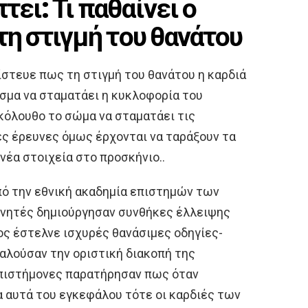
ει: Τι παθαίνει ο
τη στιγμή του θανάτου
πίστευε πως τη στιγμή του θανάτου η καρδιά
σμα να σταματάει η κυκλοφορία του
κόλουθο το σώμα να σταματάει τις
ες έρευνες όμως έρχονται να ταράξουν τα
νέα στοιχεία στο προσκήνιο..
πό την εθνική ακαδημία επιστημών των
ευνητές δημιούργησαν συνθήκες έλλειψης
λος έστελνε ισχυρές θανάσιμες οδηγίες-
αλούσαν την οριστική διακοπή της
επιστήμονες παρατήρησαν πως όταν
 αυτά του εγκεφάλου τότε οι καρδιές των