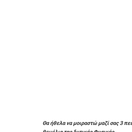
Θα ήθελα να μοιραστώ μαζί σας 3 πε
θεμέλια της δυτικής Φυσικής.