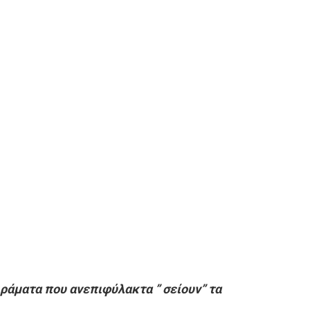
ιράματα που ανεπιφύλακτα ” σείουν” τα