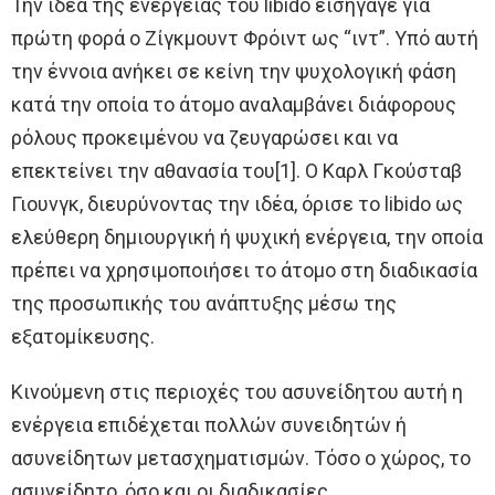
Την ιδέα της ενέργειας του libido εισήγαγε για
πρώτη φορά ο Ζίγκμουντ Φρόιντ ως “ιντ”. Υπό αυτή
την έννοια ανήκει σε κείνη την ψυχολογική φάση
κατά την οποία το άτομο αναλαμβάνει διάφορους
ρόλους προκειμένου να ζευγαρώσει και να
επεκτείνει την αθανασία του[1]. Ο Καρλ Γκούσταβ
Γιουνγκ, διευρύνοντας την ιδέα, όρισε το libido ως
ελεύθερη δημιουργική ή ψυχική ενέργεια, την οποία
πρέπει να χρησιμοποιήσει το άτομο στη διαδικασία
της προσωπικής του ανάπτυξης μέσω της
εξατομίκευσης.
Κινούμενη στις περιοχές του ασυνείδητου αυτή η
ενέργεια επιδέχεται πολλών συνειδητών ή
ασυνείδητων μετασχηματισμών. Τόσο ο χώρος, το
ασυνείδητο, όσο και οι διαδικασίες