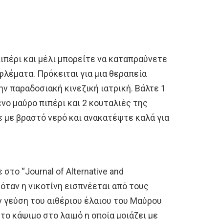
ιπέρι και μέλι μπορείτε να καταπραΰνετε
φλέματα. Πρόκειται για μια θεραπεία
ην παραδοσιακή κινεζική ιατρική. Βάλτε 1
ο μαύρο πιπέρι και 2 κουταλιές της
ε με βραστό νερό και ανακατέψτε καλά για
το “Journal of Alternative and
όταν η νικοτίνη εισπνέεται από τους
ην γεύση του αιθέριου έλαιου του Mαύρου
το κάψιμο στο λαιμό η οποία μοιάζει με