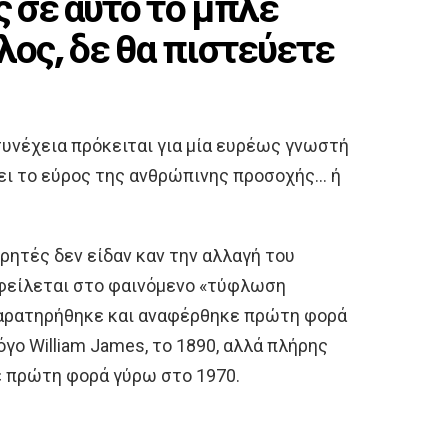
ς σε αυτό το μπλε
λος, δε θα πιστεύετε
υνέχεια πρόκειται για μία ευρέως γνωστή
χνει το εύρος της ανθρώπινης προσοχής… ή
ρητές δεν είδαν καν την αλλαγή του
οφείλεται στο φαινόμενο «τύφλωση
 παρατηρήθηκε και αναφέρθηκε πρώτη φορά
γο William James, το 1890, αλλά πλήρης
ε πρώτη φορά γύρω στο 1970.