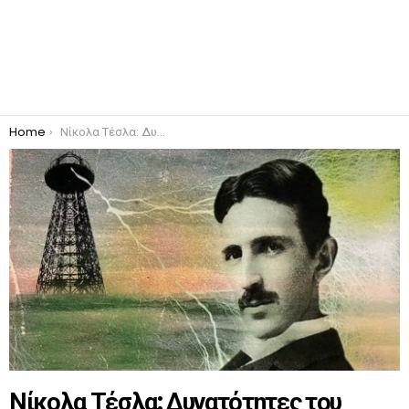
You are here:
Home
Νίκολα Τέσλα: Δυνατότητες του εγκεφάλου
Νίκολα Τέσλα: Δυνατότητες του