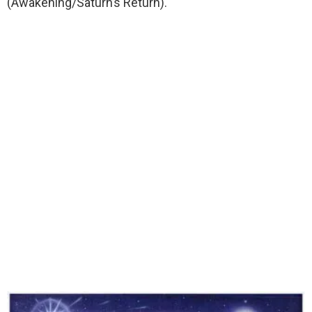
(Awakening/Saturn’s Return).