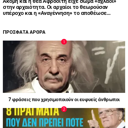
Ακόμη και η θεά Αφροδίτη είχε σώμα «αχλάδι»
στην αρχαιότητα. Οι αρχαίοι το θεωρούσαν
υπέροχο και η «Αναγέννηση» το αποθέωσε…
ΠΡΟΣΦΑΤΑ ΑΡΘΡΑ
7 φράσεις που χρησιμοποιούν οι ευφυείς άνθρωποι