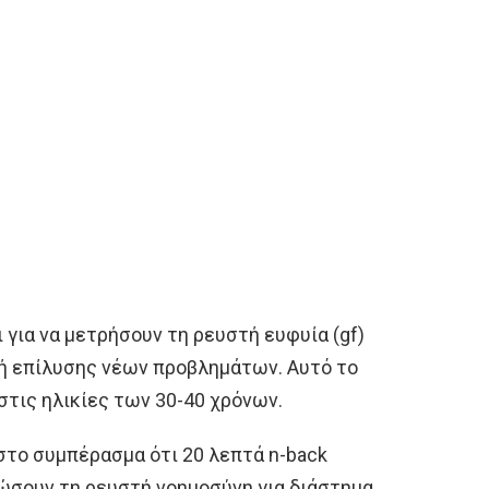
 για να μετρήσουν τη ρευστή ευφυία (gf)
δή επίλυσης νέων προβλημάτων. Αυτό το
τις ηλικίες των 30-40 χρόνων.
στο συμπέρασμα ότι 20 λεπτά n-back
ώσουν τη ρευστή νοημοσύνη για διάστημα