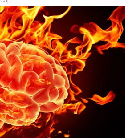
έρες!