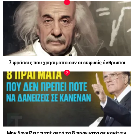
7 φράσεις που χρησιμοποιούν οι ευφυείς άνθρωποι
Μην δανείζεις ποτέ αυτά τα 8 πράγματα σε κανέναν,