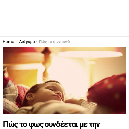
You are here:
Home
Διάφορα
Πώς το φως συνδέεται με την εμφάνιση καρκίνου
Πώς το φως συνδέεται με την