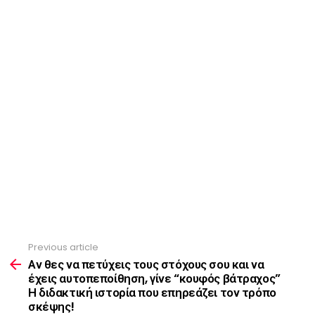
Previous article
See
more
Αν θες να πετύχεις τους στόχους σου και να
έχεις αυτοπεποίθηση, γίνε “κουφός βάτραχος”
Η διδακτική ιστορία που επηρεάζει τον τρόπο
σκέψης!