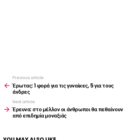
Previous article
See
more
Έρωτας: 1 φορά για τις γυναίκες, 5 για τους
άνδρες
Next article
Έρευνα: στο μέλλον οι άνθρωποι θα πεθαίνουν
από επιδημία μοναξιάς
YOU MAY ALSO LIKE