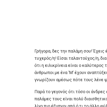
Γρήγορα, δες την παλάμη σου! Έχεις έ
τυχερός/η! Είσαι ταλαντούχος/η, δι
ότι η ειλικρίνεια είναι ο καλύτερος 
άνθρωποι με ένα ‘Μ’ έχουν αναπτύξει
γνωρίζουν αμέσως πότε τους λένε ψέ
Παρά το γεγονός ότι τόσο οι άνδρες 
παλάμες τους είναι πολύ διαισθητικοί
λίγο πιο έξυπνοι από ό,τι το άλλο φύ