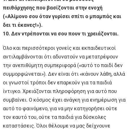
πειθάρχησης που βασίζονται στην ενοχή
(«Αλίμονο σου όταν γυρίσει σπίτι ο μπαμπάς και
δει τι έκανες!»).
10. Δεν ντρέπονται να σου πουν τι χρειάζονται.
Όλο και περισσότεροι γονείς και εκπαιδευτικοί
αντιλαμβάνονται ότι αδυνατούν να μετατρέψουν
την ανεπιθύμητη συμπεριφορά («αυτό το παιδί δεν
συμμορφώνεται»). Δεν είναι ότι «κάνουν λάθη, αλλά
οι γνωστοί τρόποι δεν επαρκούν για τα παιδιά
ίντιγκο. Χρειάζονται πληροφόρηση για αυτό που
συμβαίνει. Ο κόσμος έχει ανάγκη για ενημέρωση για
αυτό το φαινόμενο, για να μην κατηγορήσει ούτε
τον εαυτό του, ούτε τα παιδιά για δύσκολες
καταστάσεις. Όλοι θέλουμε να μας δείχνουνε