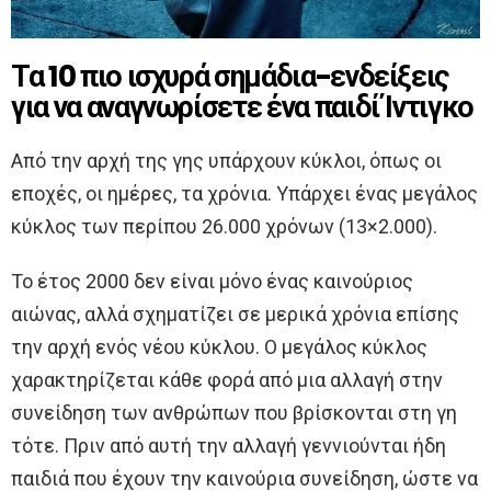
Τα 10 πιο ισχυρά σημάδια-ενδείξεις
για να αναγνωρίσετε ένα παιδί Ίντιγκο
Από την αρχή της γης υπάρχουν κύκλοι, όπως οι
εποχές, οι ημέρες, τα χρόνια. Υπάρχει ένας μεγάλος
κύκλος των περίπου 26.000 χρόνων (13×2.000).
Το έτος 2000 δεν είναι μόνο ένας καινούριος
αιώνας, αλλά σχηματίζει σε μερικά χρόνια επίσης
την αρχή ενός νέου κύκλου. Ο μεγάλος κύκλος
χαρακτηρίζεται κάθε φορά από μια αλλαγή στην
συνείδηση των ανθρώπων που βρίσκονται στη γη
τότε. Πριν από αυτή την αλλαγή γεννιούνται ήδη
παιδιά που έχουν την καινούρια συνείδηση, ώστε να