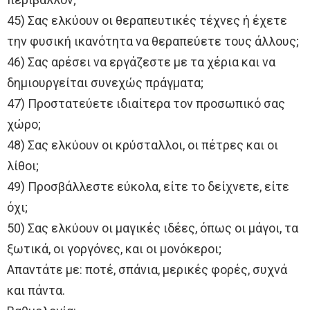
45) Σας ελκύουν οι θεραπευτικές τέχνες ή έχετε
την φυσική ικανότητα να θεραπεύετε τους άλλους;
46) Σας αρέσει να εργάζεστε με τα χέρια και να
δημιουργείται συνεχώς πράγματα;
47) Προστατεύετε ιδιαίτερα τον προσωπικό σας
χώρο;
48) Σας ελκύουν οι κρύσταλλοι, οι πέτρες και οι
λίθοι;
49) Προσβάλλεστε εύκολα, είτε το δείχνετε, είτε
όχι;
50) Σας ελκύουν οι μαγικές ιδέες, όπως οι μάγοι, τα
ξωτικά, οι γοργόνες, και οι μονόκεροι;
Απαντάτε με: ποτέ, σπάνια, μερικές φορές, συχνά
και πάντα.