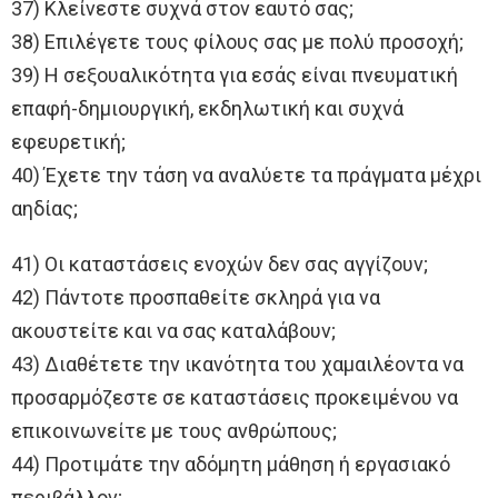
37) Κλείνεστε συχνά στον εαυτό σας;
38) Επιλέγετε τους φίλους σας με πολύ προσοχή;
39) Η σεξουαλικότητα για εσάς είναι πνευματική
επαφή-δημιουργική, εκδηλωτική και συχνά
εφευρετική;
40) Έχετε την τάση να αναλύετε τα πράγματα μέχρι
αηδίας;
41) Οι καταστάσεις ενοχών δεν σας αγγίζουν;
42) Πάντοτε προσπαθείτε σκληρά για να
ακουστείτε και να σας καταλάβουν;
43) Διαθέτετε την ικανότητα του χαμαιλέοντα να
προσαρμόζεστε σε καταστάσεις προκειμένου να
επικοινωνείτε με τους ανθρώπους;
44) Προτιμάτε την αδόμητη μάθηση ή εργασιακό
περιβάλλον;