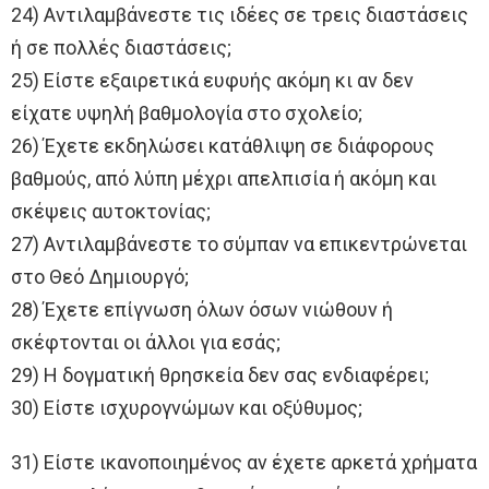
24) Αντιλαμβάνεστε τις ιδέες σε τρεις διαστάσεις
ή σε πολλές διαστάσεις;
25) Είστε εξαιρετικά ευφυής ακόμη κι αν δεν
είχατε υψηλή βαθμολογία στο σχολείο;
26) Έχετε εκδηλώσει κατάθλιψη σε διάφορους
βαθμούς, από λύπη μέχρι απελπισία ή ακόμη και
σκέψεις αυτοκτονίας;
27) Αντιλαμβάνεστε το σύμπαν να επικεντρώνεται
στο Θεό Δημιουργό;
28) Έχετε επίγνωση όλων όσων νιώθουν ή
σκέφτονται οι άλλοι για εσάς;
29) Η δογματική θρησκεία δεν σας ενδιαφέρει;
30) Είστε ισχυρογνώμων και οξύθυμος;
31) Είστε ικανοποιημένος αν έχετε αρκετά χρήματα