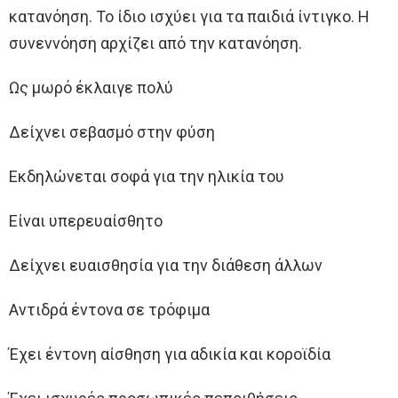
κατανόηση. Το ίδιο ισχύει για τα παιδιά ίντιγκο. Η
συνεννόηση αρχίζει από την κατανόηση.
Ως μωρό έκλαιγε πολύ
Δείχνει σεβασμό στην φύση
Εκδηλώνεται σοφά για την ηλικία του
Είναι υπερευαίσθητο
Δείχνει ευαισθησία για την διάθεση άλλων
Αντιδρά έντονα σε τρόφιμα
Έχει έντονη αίσθηση για αδικία και κοροϊδία