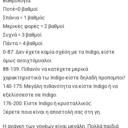
Βαθμολογία:
Ποτέ=0 βαθμοί
Σπάνια = 1 βαθμός
Μερικές φορές = 2 βαθμοί
Συχνά = 3 βαθμοί
Πάντα = 4 βαθμοί
0-87: Δεν έχετε καμία σχέση με τα Indigo, είστε
όμως ανοιχτόμυαλοι
88-139: Πιθανόν να κατέχετε μερικά
χαρακτηριστικά τω Indigo είστε δηλαδή προπομποί!
140-175: Μεγάλη πιθανότητα να είστε Indigo ή να
εξελίσσεστε σε Indigo.
176-200: Είστε Indigo ή κρυσταλλικός.
Ξέρετε ποια είναι η αποστολή σας στη γη.
Η ανάγκη των γονέων είναι μεγάλη. Πολλά παιδιά