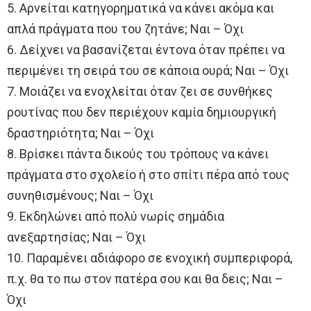
5. Αρνείται κατηγορηματικά να κάνει ακόμα και
απλά πράγματα που του ζητάνε; Ναι – Όχι
6. Δείχνει να βασανίζεται έντονα όταν πρέπει να
περιμένει τη σειρά του σε κάποια ουρά; Ναι – Όχι
7. Μοιάζει να ενοχλείται όταν ζει σε συνθήκες
ρουτίνας που δεν περιέχουν καμία δημιουργική
δραστηριότητα; Ναι – Όχι
8. Βρίσκει πάντα δικούς του τρόπους να κάνει
πράγματα στο σχολείο ή στο σπίτι πέρα από τους
συνηθισμένους; Ναι – Όχι
9. Εκδηλώνει από πολύ νωρίς σημάδια
ανεξαρτησίας; Ναι – Όχι
10. Παραμένει αδιάφορο σε ενοχική συμπεριφορά,
π.χ. θα το πω στον πατέρα σου και θα δεις; Ναι –
Όχι