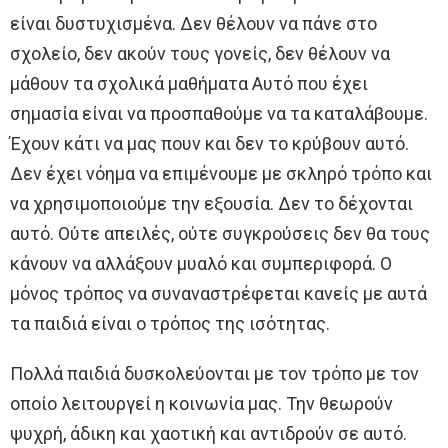
είναι δυστυχισμένα. Δεν θέλουν να πάνε στο
σχολείο, δεν ακούν τους γονείς, δεν θέλουν να
μάθουν τα σχολικά μαθήματα Αυτό που έχει
σημασία είναι να προσπαθούμε να τα καταλάβουμε.
Έχουν κάτι να μας πουν και δεν το κρύβουν αυτό.
Δεν έχει νόημα να επιμένουμε με σκληρό τρόπο και
να χρησιμοποιούμε την εξουσία. Δεν το δέχονται
αυτό. Ούτε απειλές, ούτε συγκρούσεις δεν θα τους
κάνουν να αλλάξουν μυαλό και συμπεριφορά. Ο
μόνος τρόπος να συναναστρέφεται κανείς με αυτά
τα παιδιά είναι ο τρόπος της ισότητας.
Πολλά παιδιά δυσκολεύονται με τον τρόπο με τον
οποίο λειτουργεί η κοινωνία μας. Την θεωρούν
ψυχρή, άδικη και χαοτική και αντιδρούν σε αυτό.