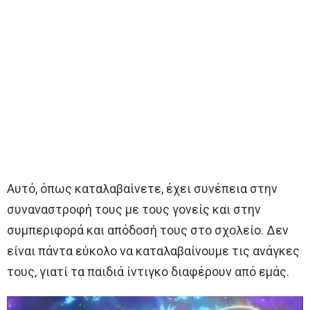
Αυτό, όπως καταλαβαίνετε, έχει συνέπεια στην
συναναστροφή τους με τους γονείς και στην
συμπεριφορά και απόδοσή τους στο σχολείο. Δεν
είναι πάντα εύκολο να καταλαβαίνουμε τις ανάγκες
τους, γιατί τα παιδιά ίντιγκο διαφέρουν από εμάς.