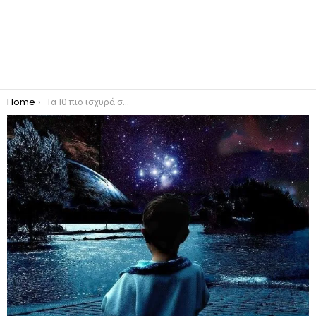
You are here:
Home
Τα 10 πιο ισχυρά σημάδια-ενδείξεις για να αναγνωρίσετε ένα παιδί Ίντιγκο