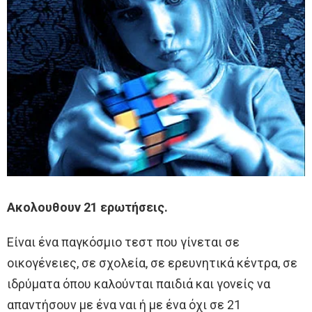
Aκολουθουν 21 ερωτήσεις.
Είναι ένα παγκόσμιο τεστ που γίνεται σε
οικογένειες, σε σχολεία, σε ερευνητικά κέντρα, σε
ιδρύματα όπου καλούνται παιδιά και γονείς να
απαντήσουν με ένα ναι ή με ένα όχι σε 21