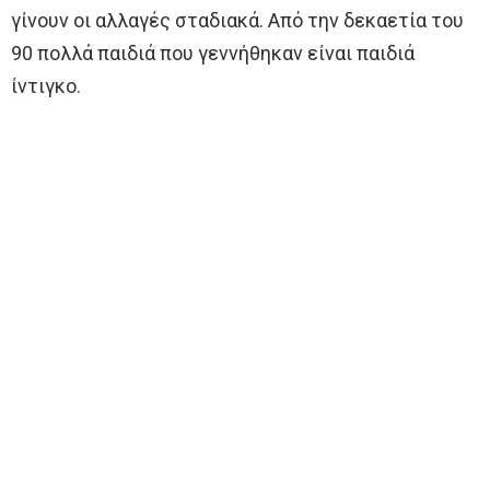
γίνουν οι αλλαγές σταδιακά. Από την δεκαετία του
90 πολλά παιδιά που γεννήθηκαν είναι παιδιά
ίντιγκο.