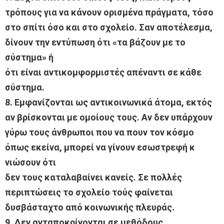
τρόπους για να κάνουν ορισμένα πράγματα, τόσο
στο σπίτι όσο και στο σχολείο. Σαν αποτέλεσμα,
δίνουν την εντύπωση ότι «τα βάζουν με το
σύστημα» ή
ότι είναι αντικομφορμιστές απέναντι σε κάθε
σύστημα.
8. Εμφανίζονται ως αντικοινωνικά άτομα, εκτός
αν βρίσκονται με ομοίους τους. Αν δεν υπάρχουν
γύρω τους άνθρωποι που να πουν τον κόσμο
όπως εκείνα, μπορεί να γίνουν εσωστρεφή κ
νιώσουν ότι
δεν τους καταλαβαίνει κανείς. Σε πολλές
περιπτώσεις το σχολείο τούς φαίνεται
δυσβάσταχτο από κοινωνικής πλευράς.
9. Δεν ανταποκρίνονται σε μεθόδους