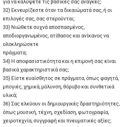
για να καλύψετε τις βασικές σας ανάγκες;
32) Εκνευρίζεστε όταν τα δικαιώματά σας, ή οι
επιλογές σας, σας στερούνται;
33) Νιώθετε συχνά αποσπασμένος,
αποδιοργανωμένος, ατίθασος και ανίκανος να
ολοκληρώσετε
πράγματα;
34) Η αποφασιστικότητα και η επιμονή σας είναι
βασικά χαρακτηριστικά σας;
35) Είστε ευαίσθητος σε πράγματα, όπως φαγητά,
μπογιές, χημικά, μόλυνση, θόρυβο και συνθετικά
υλικά;
36) Σας ελκύουν οι δημιουργικές δραστηριότητες,
όπως μουσική, τέχνη, σχεδίαση, φωτογραφία,
χειροτεχνία, συγγραφή και πνευματικές αξίες;