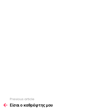
Previous article
See
more
Είσαι ο καθρέφτης μου