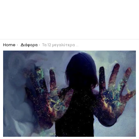
You are here:
Home
Διάφορα
Τα 12 μεγαλύτερα μυστικά που η ανθρωπότητα έχει ξεχάσει!