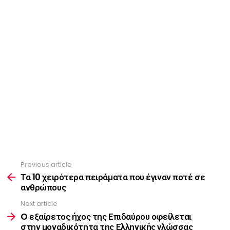
Previous article
See
more
Τα 10 χειρότερα πειράματα που έγιναν ποτέ σε
ανθρώπους
Next article
O εξαίρετος ήχος της Επιδαύρου οφείλεται
στην μοναδικότητα της Ελληνικής γλώσσας