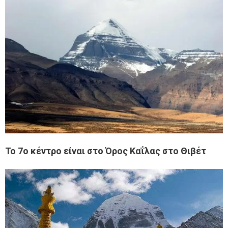
Το 7ο κέντρο είναι στο Όρος Καΐλας στο Θιβέτ