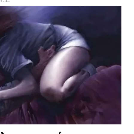
είται!