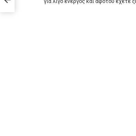
για λίγο ενεργός και αφότου έχετε ξ
βράδυ