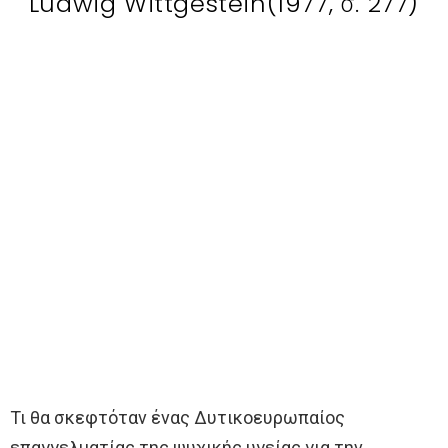
Ludwig Wittgestein(1977, σ. 277)
Τι θα σκεφτόταν ένας Δυτικοευρωπαίος
επαγγελματίας της ψυχικής υγείας για την