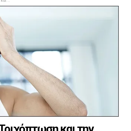
λάκρα
 Τριχόπτωση και την