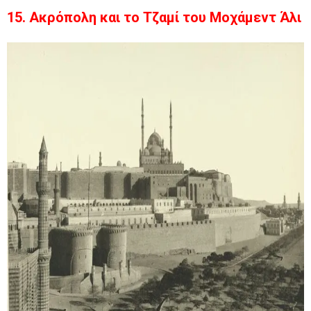
15. Ακρόπολη και το Τζαμί του Μοχάμεντ Άλι