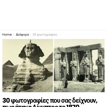
You are here:
Home
Διάφορα
30 φωτογραφίες που σας δείχνουν, πως ήταν η Αίγυπτος το 1870. (Φωτογραφίες)
30 φωτογραφίες που σας δείχνουν,