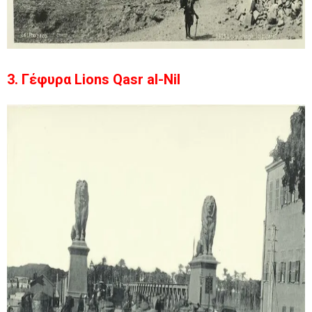
3. Γέφυρα Lions Qasr al-Nil ​