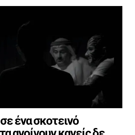
σε ένα σκοτεινό
α ανοίγουν κανείς δε