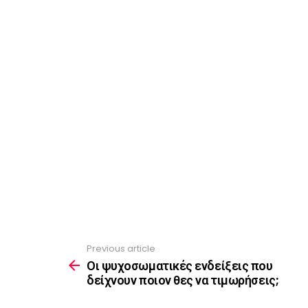
Previous article
See
more
Οι ψυχοσωματικές ενδείξεις που
δείχνουν ποιον θες να τιμωρήσεις;