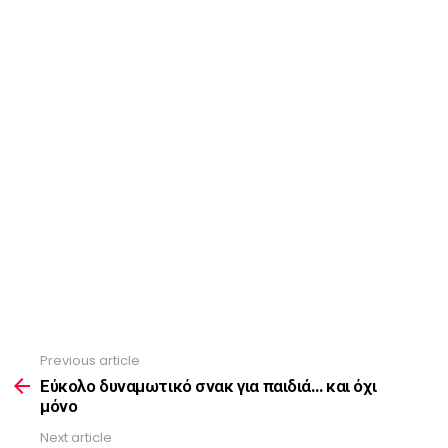
Previous article
See
more
Εύκολο δυναμωτικό σνακ για παιδιά… και όχι
μόνο
Next article